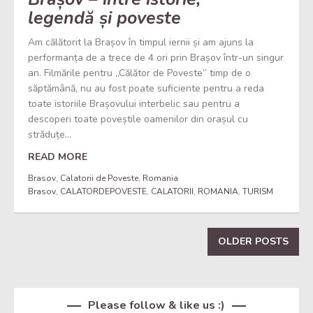
legendă și poveste
Am călătorit la Brașov în timpul iernii și am ajuns la
performanța de a trece de 4 ori prin Brașov într-un singur
an. Filmările pentru „Călător de Poveste” timp de o
săptămână, nu au fost poate suficiente pentru a reda
toate istoriile Brașovului interbelic sau pentru a
descoperi toate poveștile oamenilor din orașul cu
străduțe...
READ MORE
Brasov
,
Calatorii de Poveste
,
Romania
Brasov
,
CALATORDEPOVESTE
,
CALATORII
,
ROMANIA
,
TURISM
OLDER POSTS
Set Youtube Channel ID
Please follow & like us :)