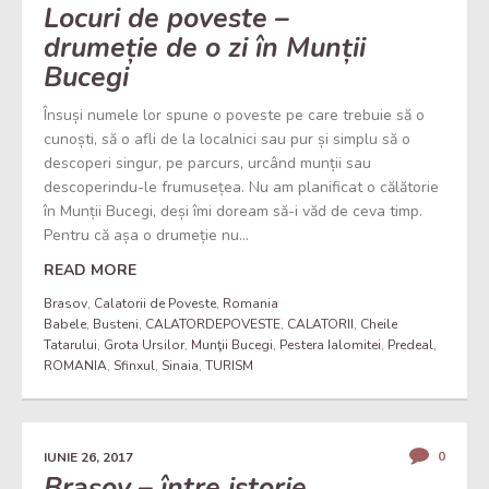
Locuri de poveste –
drumeție de o zi în Munții
Bucegi
Însuși numele lor spune o poveste pe care trebuie să o
cunoști, să o afli de la localnici sau pur și simplu să o
descoperi singur, pe parcurs, urcând munții sau
descoperindu-le frumusețea. Nu am planificat o călătorie
în Munții Bucegi, deși îmi doream să-i văd de ceva timp.
Pentru că așa o drumeție nu...
READ MORE
Brasov
,
Calatorii de Poveste
,
Romania
Babele
,
Busteni
,
CALATORDEPOVESTE
,
CALATORII
,
Cheile
Tatarului
,
Grota Ursilor
,
Munţii Bucegi
,
Pestera Ialomitei
,
Predeal
,
ROMANIA
,
Sfinxul
,
Sinaia
,
TURISM
0
IUNIE 26, 2017
Brașov – între istorie,