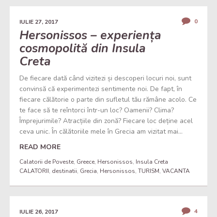
0
IULIE 27, 2017
Hersonissos – experiența
cosmopolită din Insula
Creta
De fiecare dată când vizitezi și descoperi locuri noi, sunt
convinsă că experimentezi sentimente noi. De fapt, în
fiecare călătorie o parte din sufletul tău rămâne acolo. Ce
te face să te reîntorci într-un loc? Oamenii? Clima?
Împrejurimile? Atracțiile din zonă? Fiecare loc deține acel
ceva unic. În călătoriile mele în Grecia am vizitat mai...
READ MORE
Calatorii de Poveste
,
Greece
,
Hersonissos
,
Insula Creta
CALATORII
,
destinatii
,
Grecia
,
Hersonissos
,
TURISM
,
VACANTA
4
IULIE 26, 2017