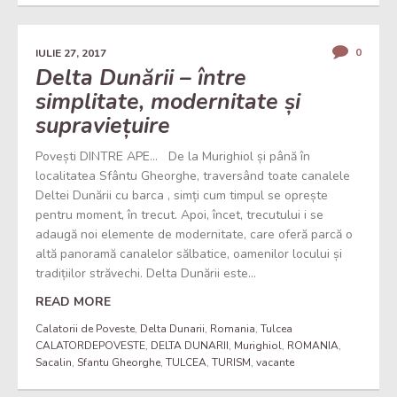
0
IULIE 27, 2017
Delta Dunării – între
simplitate, modernitate și
supraviețuire
Povești DINTRE APE… De la Murighiol și până în
localitatea Sfântu Gheorghe, traversând toate canalele
Deltei Dunării cu barca , simți cum timpul se oprește
pentru moment, în trecut. Apoi, încet, trecutului i se
adaugă noi elemente de modernitate, care oferă parcă o
altă panoramă canalelor sălbatice, oamenilor locului și
tradițiilor străvechi. Delta Dunării este...
READ MORE
Calatorii de Poveste
,
Delta Dunarii
,
Romania
,
Tulcea
CALATORDEPOVESTE
,
DELTA DUNARII
,
Murighiol
,
ROMANIA
,
Sacalin
,
Sfantu Gheorghe
,
TULCEA
,
TURISM
,
vacante