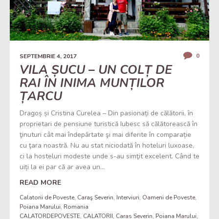
0
SEPTEMBRIE 4, 2017
VILA ȘUCU – UN COLȚ DE
RAI ÎN INIMA MUNȚILOR
ȚARCU
Dragoș și Cristina Curelea – Din pasionați de călătorii, în
proprietari de pensiune turistică Iubesc să călătorească în
ţinuturi cât mai îndepărtate şi mai diferite în comparație
cu ţara noastră. Nu au stat niciodată în hoteluri luxoase,
ci la hosteluri modeste unde s-au simţit excelent. Când te
uiți la ei par că ar avea un...
READ MORE
Calatorii de Poveste
,
Caraş Severin
,
Interviuri
,
Oameni de Poveste
,
Poiana Marului
,
Romania
CALATORDEPOVESTE
,
CALATORII
,
Caras Severin
,
Poiana Marului
,