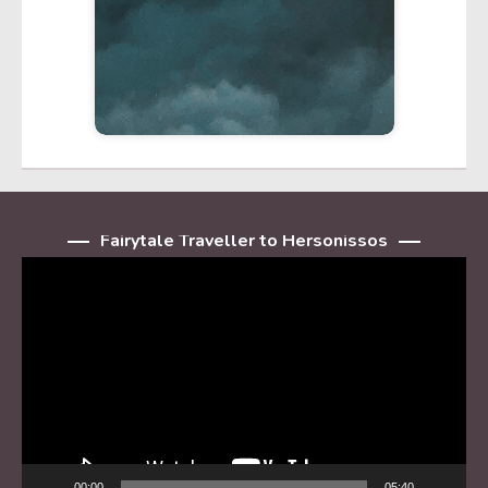
Fairytale Traveller to Hersonissos
Player
video
00:00
05:40