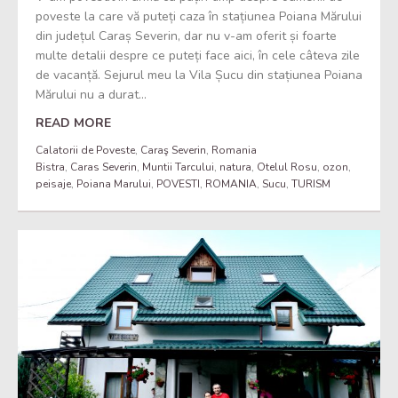
poveste la care vă puteți caza în stațiunea Poiana Mărului
din județul Caraș Severin, dar nu v-am oferit și foarte
multe detalii despre ce puteți face aici, în cele câteva zile
de vacanță. Sejurul meu la Vila Șucu din stațiunea Poiana
Mărului nu a durat...
READ MORE
Calatorii de Poveste
,
Caraş Severin
,
Romania
Bistra
,
Caras Severin
,
Muntii Tarcului
,
natura
,
Otelul Rosu
,
ozon
,
peisaje
,
Poiana Marului
,
POVESTI
,
ROMANIA
,
Sucu
,
TURISM