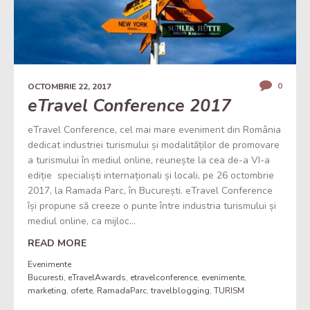
0
OCTOMBRIE 22, 2017
eTravel Conference 2017
eTravel Conference, cel mai mare eveniment din România
dedicat industriei turismului și modalităților de promovare
a turismului în mediul online, reunește la cea de-a VI-a
ediție specialiști internaționali și locali, pe 26 octombrie
2017, la Ramada Parc, în București. eTravel Conference
își propune să creeze o punte între industria turismului și
mediul online, ca mijloc...
READ MORE
Evenimente
Bucuresti
,
eTravelAwards
,
etravelconference
,
evenimente
,
marketing
,
oferte
,
RamadaParc
,
travelblogging
,
TURISM