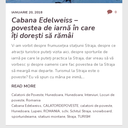
0
IANUARIE 20, 2018
Cabana Edelweiss –
povestea de iarnă în care
îți dorești să rămâi
V-am vorbit despre frumusețea stațiunii Straja, despre ce
atracții turistice puteți vizita aici, despre sporturile de
iarnă pe care le puteți practica la Straja, dar vreau să vă
vorbesc și despre oamenii care fac povestea de la Straja
să meargă mai departe. Turismul la Straja este o
poveste? Eu vă spun cu mâna pe inimă,...
READ MORE
Calatorii de Poveste
,
Hunedoara
,
Hunedoara
,
Interviuri
,
Locuri de
poveste
,
Romania
Cabana Edelweiss
,
CALATORDEPOVESTE
,
calatorii de poveste
,
Hunedoara
,
Lupeni
,
ROMANIA
,
schi
,
Schitul Straja
,
snowboard
,
sporturideiarna
,
statiuni montane
,
Straja
,
TURISM