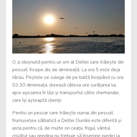
O zi obișnuită pentru un om al Deltei care trăiește din
pescuit, începe dis de dimineață. La ora 5 este deja
târziu. Peștele se culege de pe baltă începând cu ora
03.30 dimineața, durează câteva ore curățarea lui,
apoi așezarea în lăzi și transportul către cherhanale,
care își așteaptă clienții.
Pentru un pescar care trăiește numai din pescuit,
frumusețea sălbatică a Deltei Dunării este diferită și
asta pentru că, de multe ori ceața, frigul, vântul,
crivățul sau grindina nu trebuie să însemne piedici la