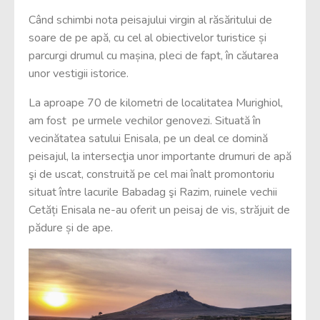
Când schimbi nota peisajului virgin al răsăritului de
soare de pe apă, cu cel al obiectivelor turistice și
parcurgi drumul cu mașina, pleci de fapt, în căutarea
unor vestigii istorice.
La aproape 70 de kilometri de localitatea Murighiol,
am fost pe urmele vechilor genovezi. Situată în
vecinătatea satului Enisala, pe un deal ce domină
peisajul, la intersecţia unor importante drumuri de apă
şi de uscat, construită pe cel mai înalt promontoriu
situat între lacurile Babadag şi Razim, ruinele vechii
Cetăți Enisala ne-au oferit un peisaj de vis, străjuit de
pădure și de ape.