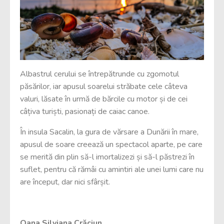
Albastrul cerului se întrepătrunde cu zgomotul
păsărilor, iar apusul soarelui străbate cele câteva
valuri, lăsate în urmă de bărcile cu motor și de cei
câțiva turiști, pasionați de caiac canoe.
În insula Sacalin, la gura de vărsare a Dunării în mare,
apusul de soare creează un spectacol aparte, pe care
se merită din plin să-l imortalizezi și să-l păstrezi în
suflet, pentru că rămâi cu amintiri ale unei lumi care nu
are început, dar nici sfârșit.
Oana Silviana
Crăciun