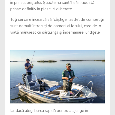
în prinsul peștelui. Știucile nu sunt însă niciodată
prinse definitiv în plase, ci eliberate.
Toți cei care încearcă să “câștige” astfel de competiții
sunt demult întrecuți de oameni ai locului, care de-o
viață mânuiesc cu sârguință și îndemânare, undițele.
Iar dacă alegi barca rapidă pentru a ajunge în