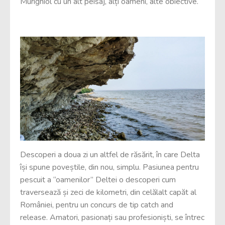
Murighiol cu un alt peisaj, alți oameni, alte obiective.
Descoperi a doua zi un altfel de răsărit, în care Delta
își spune poveștile, din nou, simplu. Pasiunea pentru
pescuit a “oamenilor” Deltei o descoperi cum
traversează și zeci de kilometri, din celălalt capăt al
României, pentru un concurs de tip catch and
release. Amatori, pasionați sau profesioniști, se întrec