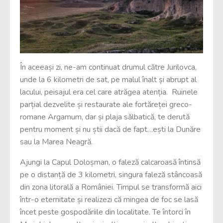
În aceeași zi, ne-am continuat drumul către Jurilovca,
unde la 6 kilometri de sat, pe malul înalt și abrupt al
lacului, peisajul era cel care atrăgea atenția. Ruinele
parțial dezvelite și restaurate ale fortăreței greco-
romane Argamum, dar și plaja sălbatică, te derută
pentru moment și nu știi dacă de fapt…ești la Dunăre
sau la Marea Neagră.
Ajungi la Capul Doloșman, o faleză calcaroasă întinsă
pe o distanță de 3 kilometri, singura faleză stâncoasă
din zona litorală a României. Timpul se transformă aici
într-o eternitate și realizezi că mingea de foc se lasă
încet peste gospodăriile din localitate. Te întorci în