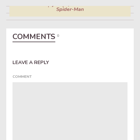
Tu ce atmosferă alegi?
Moralitate și justiție, dincolo de masca lui
Spider-Man
COMMENTS
0
LEAVE A REPLY
COMMENT