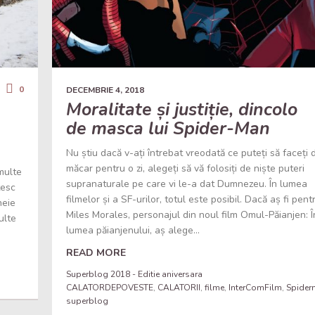
0
DECEMBRIE 4, 2018
Moralitate și justiție, dincolo
de masca lui Spider-Man
Nu știu dacă v-ați întrebat vreodată ce puteți să faceți 
măcar pentru o zi, alegeți să vă folosiți de niște puteri
multe
supranaturale pe care vi le-a dat Dumnezeu. În lumea
tesc
filmelor și a SF-urilor, totul este posibil. Dacă aș fi pentr
heie
Miles Morales, personajul din noul film Omul-Păianjen: Î
ulte
lumea păianjenului, aș alege...
READ MORE
Superblog 2018 - Editie aniversara
CALATORDEPOVESTE
,
CALATORII
,
filme
,
InterComFilm
,
Spider
superblog