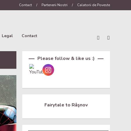
Contact
/
Partenerii Nostri
/
Calatorii de Poveste
Legal
Contact
Set Youtube Channel ID
Please follow & like us :)
Fairytale to Râşnov