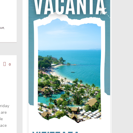
que
,
0
riday
 are
de
lace