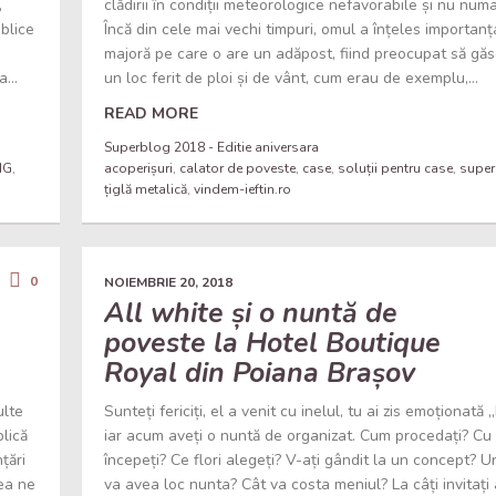
,
clădirii în condiții meteorologice nefavorabile și nu numa
ublice
Încă din cele mai vechi timpuri, omul a înțeles importanț
majoră pe care o are un adăpost, fiind preocupat să gă
...
un loc ferit de ploi și de vânt, cum erau de exemplu,...
READ MORE
Superblog 2018 - Editie aniversara
NG
,
acoperișuri
,
calator de poveste
,
case
,
soluții pentru case
,
supe
țiglă metalică
,
vindem-ieftin.ro
0
NOIEMBRIE 20, 2018
All white și o nuntă de
poveste la Hotel Boutique
Royal din Poiana Brașov
ulte
Sunteți fericiți, el a venit cu inelul, tu ai zis emoționată 
lică
iar acum aveți o nuntă de organizat. Cum procedați? Cu
țări
începeți? Ce flori alegeți? V-ați gândit la un concept? 
rea ne
va avea loc nunta? Cât va costa meniul? La câți invitați 