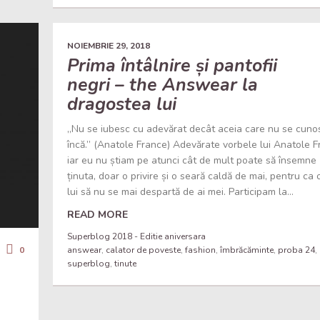
NOIEMBRIE 29, 2018
Prima întâlnire și pantofii
negri – the Answear la
dragostea lui
„Nu se iubesc cu adevărat decât aceia care nu se cuno
încă.” (Anatole France) Adevărate vorbele lui Anatole F
iar eu nu știam pe atunci cât de mult poate să însemne
ținuta, doar o privire și o seară caldă de mai, pentru ca o
lui să nu se mai despartă de ai mei. Participam la...
READ MORE
Superblog 2018 - Editie aniversara
0
answear
,
calator de poveste
,
fashion
,
îmbrăcăminte
,
proba 24
,
superblog
,
tinute