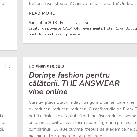
ful
trebui să vă așteptați? Cum va arăta rochia ta? Unde...
READ MORE
Superblog 2018 - Editie aniversara
calator de poveste
,
CALATORII
,
evenimente
,
Hotel Royal Bouti
nunți
,
Poiana Brasov
,
poveste
0
NOIEMBRIE 15, 2018
Dorințe fashion pentru
călătorii. THE ANSWEAR
vine online
Cui nu-i place Black Friday? Singura zi din an care vine
cu reduceri, reduceri, reduceri. Cumpărăturile de Black F
tice
pot fi dificile. Deși faptul că putem găsi produse diverse
 ani.
un aspect pozitiv, acest lucru poate îngreuna procesul 
ță,
cumpărături. Cu alte cuvinte, trebuie sa alegem ce ne p
mai mult, dintr-o mare de alte obiecte...