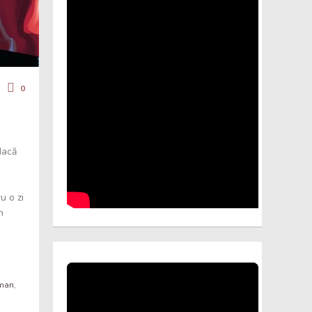
0
dacă
u o zi
n
man
,