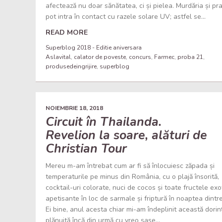
afectează nu doar sănătatea, ci și pielea. Murdăria și pra
pot intra în contact cu razele solare UV; astfel se...
READ MORE
Superblog 2018 - Editie aniversara
Aslavital
,
calator de poveste
,
concurs
,
Farmec
,
proba 21
,
produsedeingrijire
,
superblog
NOIEMBRIE 18, 2018
Circuit în Thailanda.
Revelion la soare, alături de
Christian Tour
Mereu m-am întrebat cum ar fi să înlocuiesc zăpada și
temperaturile pe minus din România, cu o plajă însorită,
cocktail-uri colorate, nuci de cocos și toate fructele exo
apetisante în loc de sarmale și friptură în noaptea dintre
Ei bine, anul acesta chiar mi-am îndeplinit această dorin
plănuită încă din urmă cu vreo șase...