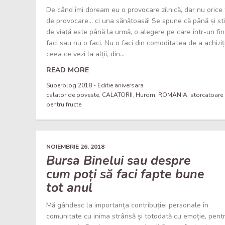
De când îmi doream eu o provocare zilnică, dar nu orice 
de provocare… ci una sănătoasă! Se spune că până și sti
de viață este până la urmă, o alegere pe care într-un fin
faci sau nu o faci. Nu o faci din comoditatea de a achizi
ceea ce vezi la alții, din...
READ MORE
Superblog 2018 - Editie aniversara
calator de poveste
,
CALATORII
,
Hurom
,
ROMANIA
,
storcatoare
pentru fructe
NOIEMBRIE 26, 2018
Bursa Binelui sau despre
cum poți să faci fapte bune
tot anul
Mă gândesc la importanța contribuției personale în
comunitate cu inima strânsă și totodată cu emoție, pent