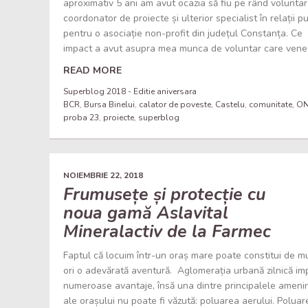
aproximativ 5 ani am avut ocazia să fiu pe rând voluntar
coordonator de proiecte și ulterior specialist în relații p
pentru o asociație non-profit din județul Constanța. Ce
impact a avut asupra mea munca de voluntar care venea
READ MORE
Superblog 2018 - Editie aniversara
BCR
,
Bursa Binelui
,
calator de poveste
,
Castelu
,
comunitate
,
O
proba 23
,
proiecte
,
superblog
NOIEMBRIE 22, 2018
Frumusețe și protecție cu
noua gamă Aslavital
Mineralactiv de la Farmec
Faptul că locuim într-un oraș mare poate constitui de m
ori o adevărată aventură. Aglomerația urbană zilnică imp
numeroase avantaje, însă una dintre principalele amenin
ale orașului nu poate fi văzută: poluarea aerului. Polua