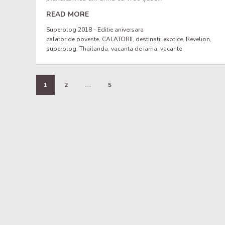
READ MORE
Superblog 2018 - Editie aniversara
calator de poveste
,
CALATORII
,
destinatii exotice
,
Revelion
,
superblog
,
Thailanda
,
vacanta de iarna
,
vacante
…
1
2
5