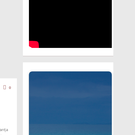
0
ranța