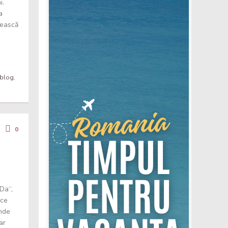
i.
a
sească
rblog
,
0
„Da“,
 ce
Unde
ar