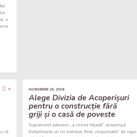
fel
lul
al, o
ționa
0
NOIEMBRIE 25, 2018
Alege Divizia de Acoperișuri
pentru o construcție fără
griji și o casă de poveste
Supranumit adeseori „a cincea fațadă”, acoperișul
ru că
îndeplinește un rol esențial, fiind „responsabil” de sigu