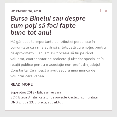
0
NOIEMBRIE 26, 2018
Bursa Binelui sau despre
cum poți să faci fapte
bune tot anul
Mă gândesc la importanța contribuției personale în
comunitate cu inima strânsă și totodată cu emoție, pentru
că aproximativ 5 ani am avut ocazia să fiu pe rând
voluntar, coordonator de proiecte și ulterior specialist în
relații publice pentru o asociație non-profit din județul
Constanța. Ce impact a avut asupra mea munca de
voluntar care venea...
READ MORE
Superblog 2018 - Editie aniversara
BCR
,
Bursa Binelui
,
calator de poveste
,
Castelu
,
comunitate
,
ONG
,
proba 23
,
proiecte
,
superblog
Set Youtube Channel ID