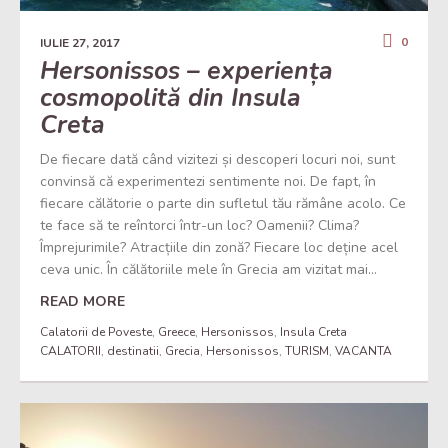
0
IULIE 27, 2017
Hersonissos – experiența
cosmopolită din Insula
Creta
De fiecare dată când vizitezi și descoperi locuri noi, sunt
convinsă că experimentezi sentimente noi. De fapt, în
fiecare călătorie o parte din sufletul tău rămâne acolo. Ce
te face să te reîntorci într-un loc? Oamenii? Clima?
Împrejurimile? Atracțiile din zonă? Fiecare loc deține acel
ceva unic. În călătoriile mele în Grecia am vizitat mai...
READ MORE
Calatorii de Poveste
,
Greece
,
Hersonissos
,
Insula Creta
CALATORII
,
destinatii
,
Grecia
,
Hersonissos
,
TURISM
,
VACANTA