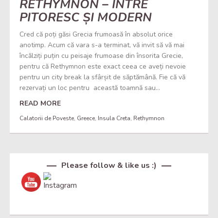
RETHYMNON – ÎNTRE
PITORESC ȘI MODERN
Cred că poți găsi Grecia frumoasă în absolut orice
anotimp. Acum că vara s-a terminat, vă invit să vă mai
încălziți puțin cu peisaje frumoase din însorita Grecie,
pentru că Rethymnon este exact ceea ce aveți nevoie
pentru un city break la sfârșit de săptămână. Fie că vă
rezervați un loc pentru această toamnă sau...
READ MORE
Calatorii de Poveste
,
Greece
,
Insula Creta
,
Rethymnon
Set Youtube Channel ID
Please follow & like us :)