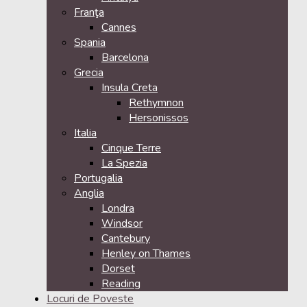
Franţa
Cannes
Spania
Barcelona
Grecia
Insula Creta
Rethymnon
Hersonissos
Italia
Cinque Terre
La Spezia
Portugalia
Anglia
Londra
Windsor
Cantebury
Henley on Thames
Dorset
Reading
Locuri de Poveste