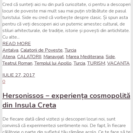
Cred că sunteți aici nu din pură curiozitate, ci pentru a descoperi
locuri de poveste mai mult sau mai puțin străbătute de pasul
turistului. Side eu cred că vorbește despre clasic. Și spun asta
pentru că veți descoperi aici un puternic amestec cultural, de
stiluri arhitecturale, de tradiție, istorie și povești din antichitate.
Cu alte...
READ MORE
Antalya
,
Calatorii de Poveste
,
Turcia
Atena
,
CALATORII
,
Manavgat
,
Marea Mediterana
,
Side
,
Teatrul Roman
,
Templul lui Apollo
,
Turcia
,
TURISM
,
VACANTA
IULIE 27, 2017
0
Hersonissos – experiența cosmopolită
din Insula Creta
De fiecare dată când vizitezi și descoperi locuri noi, sunt
convinsă că experimentezi sentimente noi. De fapt, în fiecare
călătorie o parte din sufletul tău rămâne acolo. Ce te face să te