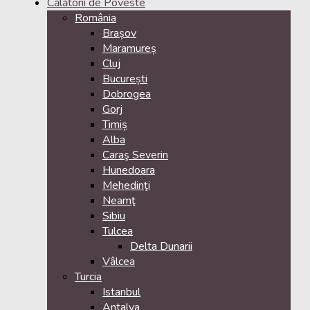
Călătorii de Poveste
România
Brașov
Maramureș
Cluj
București
Dobrogea
Gorj
Timiș
Alba
Caraş Severin
Hunedoara
Mehedinţi
Neamţ
Sibiu
Tulcea
Delta Dunarii
Vâlcea
Turcia
Istanbul
Antalya