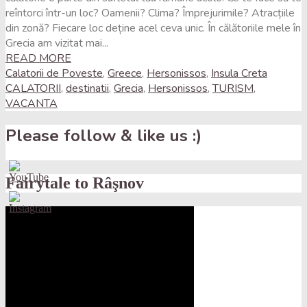
reîntorci într-un loc? Oamenii? Clima? Împrejurimile? Atracțiile
din zonă? Fiecare loc deține acel ceva unic. În călătoriile mele în
Grecia am vizitat mai...
READ MORE
Calatorii de Poveste
,
Greece
,
Hersonissos
,
Insula Creta
CALATORII
,
destinatii
,
Grecia
,
Hersonissos
,
TURISM
,
VACANTA
Please follow & like us :)
Fairytale to Râşnov
Set
Youtube
Channel
ID