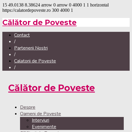
15
49.0138
8.38624
arrow
0
arrow
0
4000
1
1
horizontal
https://calatordepoveste.ro
300
4000
1
Călător de Poveste
Contact
/
Partenerii Nostri
/
Calatorii de Poveste
/
Călător de Poveste
Despre
Oameni de Poveste
Interviuri
Evenimente