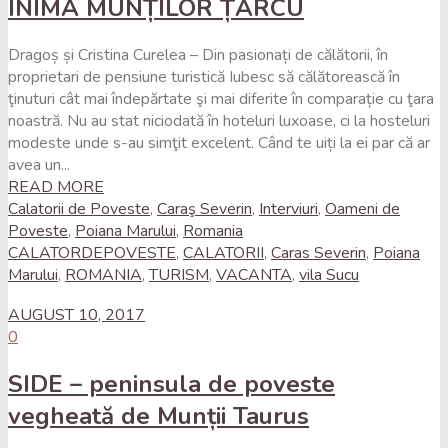
INIMA MUNȚILOR ȚARCU
Dragoș și Cristina Curelea – Din pasionați de călătorii, în
proprietari de pensiune turistică Iubesc să călătorească în
ţinuturi cât mai îndepărtate şi mai diferite în comparație cu ţara
noastră. Nu au stat niciodată în hoteluri luxoase, ci la hosteluri
modeste unde s-au simţit excelent. Când te uiți la ei par că ar
avea un...
READ MORE
Calatorii de Poveste
,
Caraş Severin
,
Interviuri
,
Oameni de
Poveste
,
Poiana Marului
,
Romania
CALATORDEPOVESTE
,
CALATORII
,
Caras Severin
,
Poiana
Marului
,
ROMANIA
,
TURISM
,
VACANTA
,
vila Sucu
AUGUST 10, 2017
0
SIDE – peninsula de poveste
vegheată de Munții Taurus