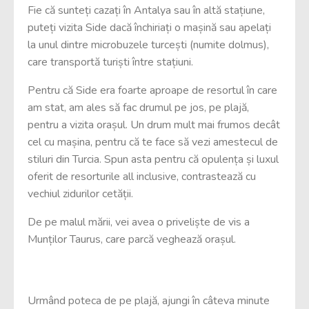
Fie că sunteți cazați în Antalya sau în altă stațiune,
puteți vizita Side dacă închiriați o mașină sau apelați
la unul dintre microbuzele turcești (numite dolmus),
care transportă turiști între stațiuni.
Pentru că Side era foarte aproape de resortul în care
am stat, am ales să fac drumul pe jos, pe plajă,
pentru a vizita orașul. Un drum mult mai frumos decât
cel cu mașina, pentru că te face să vezi amestecul de
stiluri din Turcia. Spun asta pentru că opulența și luxul
oferit de resorturile all inclusive, contrastează cu
vechiul zidurilor cetății.
De pe malul mării, vei avea o priveliște de vis a
Munților Taurus, care parcă veghează orașul.
Urmând poteca de pe plajă, ajungi în câteva minute