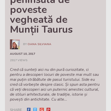
poveste 
vegheată de 
Munții Taurus
BY
OANA SILVIANA
AUGUST 10, 2017
2917 VIEWS
Cred că sunteți aici nu din pură curiozitate, ci
pentru a descoperi locuri de poveste mai mult sau
mai puțin străbătute de pasul turistului. Side eu
cred că vorbește despre clasic. Și spun asta pentru
că veți descoperi aici un puternic amestec cultural,
de stiluri arhitecturale, de tradiție, istorie și
povești din antichitate. Cu alte...
SHARE
F
T
G
P