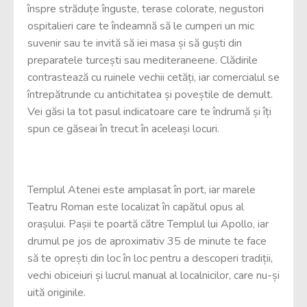
înspre străduțe înguste, terase colorate, negustori
ospitalieri care te îndeamnă să le cumperi un mic
suvenir sau te invită să iei masa și să guști din
preparatele turcești sau mediteraneene. Clădirile
contrastează cu ruinele vechii cetăți, iar comercialul se
întrepătrunde cu antichitatea și poveștile de demult.
Vei găsi la tot pasul indicatoare care te îndrumă și îți
spun ce găseai în trecut în aceleași locuri.
Templul Atenei este amplasat în port, iar marele
Teatru Roman este localizat în capătul opus al
orașului. Pașii te poartă către Templul lui Apollo, iar
drumul pe jos de aproximativ 35 de minute te face
să te oprești din loc în loc pentru a descoperi tradiții,
vechi obiceiuri și lucrul manual al localnicilor, care nu-și
uită originile.