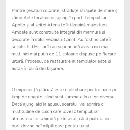
Printre țesături colorate, străduțe străjuite de mare și
zâmbetele localnicilor, ajungi în port. Templul lui
Apollo și al zeiței Atena te întâmpină maiestuos.
Ambele sunt construite integral din marmură și
decorate în stilul vechiului Corint. Au fost ridicate în
secolul II d.Hr., iar în acea perioadă aveau nici mai
mult, nici mai puțin de 11 coloane dispuse pe fiecare
latură. Procesul de restaurare al templelor este și
astăzi în plină desfășurare.
O experiență plăcută este o plimbare printre ruine pe
timp de noapte, când sunt iluminate în culori diverse.
Dacă ajungi aici la apusul soarelui, vei admira o
multitudine de culori care lovesc templul, iar
atmosfera se schimbă pe înserat, când piațeta din
port devine neîncăpătoare pentru turiști.