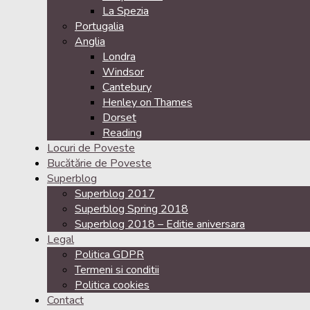
La Spezia
Portugalia
Anglia
Londra
Windsor
Cantebury
Henley on Thames
Dorset
Reading
Locuri de Poveste
Bucătărie de Poveste
Superblog
Superblog 2017
Superblog Spring 2018
Superblog 2018 – Editie aniversara
Legal
Politica GDPR
Termeni si conditii
Politica cookies
Contact