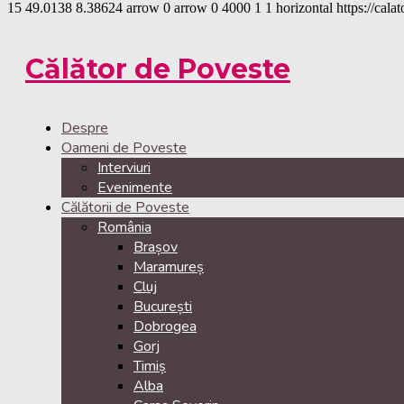
15
49.0138
8.38624
arrow
0
arrow
0
4000
1
1
horizontal
https://cala
Călător de Poveste
Despre
Oameni de Poveste
Interviuri
Evenimente
Călătorii de Poveste
România
Brașov
Maramureș
Cluj
București
Dobrogea
Gorj
Timiș
Alba