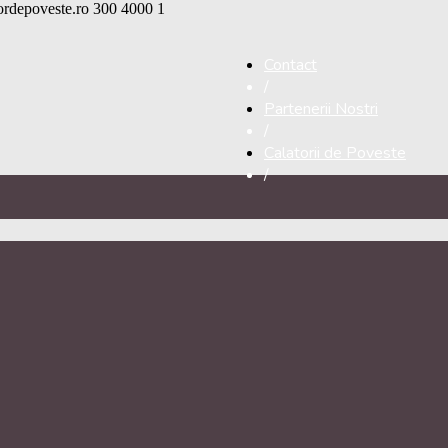
tordepoveste.ro
300
4000
1
Contact
/
Partenerii Nostri
/
Calatorii de Poveste
/