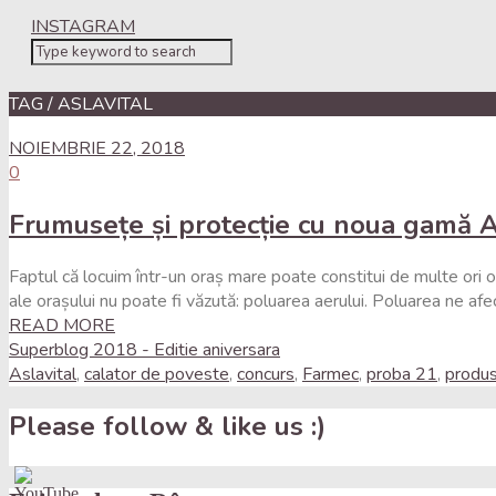
INSTAGRAM
TAG / ASLAVITAL
NOIEMBRIE 22, 2018
0
Frumusețe și protecție cu noua gamă A
Faptul că locuim într-un oraș mare poate constitui de multe ori 
ale orașului nu poate fi văzută: poluarea aerului. Poluarea ne afec
READ MORE
Superblog 2018 - Editie aniversara
Aslavital
,
calator de poveste
,
concurs
,
Farmec
,
proba 21
,
produs
Please follow & like us :)