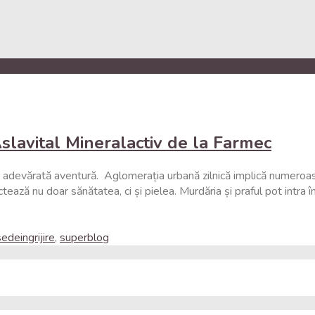
slavital Mineralactiv de la Farmec
o adevărată aventură. Aglomerația urbană zilnică implică numeroase
tează nu doar sănătatea, ci și pielea. Murdăria și praful pot intra î
edeingrijire
,
superblog