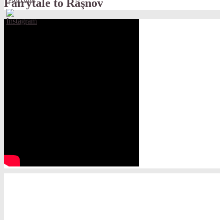
Fairytale to Râşnov
Set
Youtube
Channel
ID