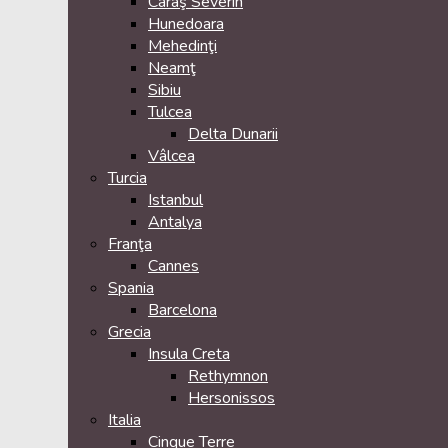
Caraş Severin
Hunedoara
Mehedinţi
Neamţ
Sibiu
Tulcea
Delta Dunarii
Vâlcea
Turcia
Istanbul
Antalya
Franţa
Cannes
Spania
Barcelona
Grecia
Insula Creta
Rethymnon
Hersonissos
Italia
Cinque Terre