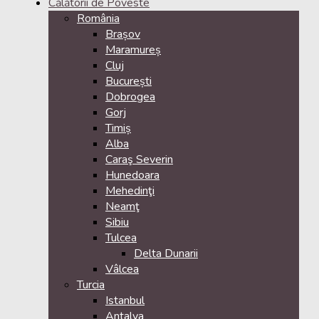
Călătorii de Poveste
România
Brașov
Maramureș
Cluj
București
Dobrogea
Gorj
Timiș
Alba
Caraş Severin
Hunedoara
Mehedinţi
Neamţ
Sibiu
Tulcea
Delta Dunarii
Vâlcea
Turcia
Istanbul
Antalya