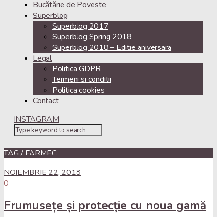
Bucătărie de Poveste
Superblog
Superblog 2017
Superblog Spring 2018
Superblog 2018 – Editie aniversara
Legal
Politica GDPR
Termeni si conditii
Politica cookies
Contact
INSTAGRAM
TAG / FARMEC
NOIEMBRIE 22, 2018
0
Frumusețe și protecție cu noua gamă