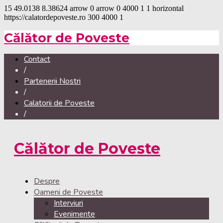
15
49.0138
8.38624
arrow
0
arrow
0
4000
1
1
horizontal
https://calatordepoveste.ro
300
4000
1
Călător de Poveste
Contact
/
Partenerii Nostri
/
Calatorii de Poveste
/
Călător de Poveste
Despre
Oameni de Poveste
Interviuri
Evenimente