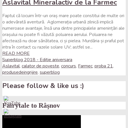
Aslavital Mineralactiv de la Farmec
Faptul că locuim într-un oraș mare poate constitui de multe ori
o adevărată aventură. Aglomerația urbană zilnică implică
numeroase avantaje, însă una dintre principalele amenințări ale
orașului nu poate fi văzută: poluarea aerului. Poluarea ne
afectează nu doar sănătatea, ci și pielea. Murdăria și praful pot
intra în contact cu razele solare UV; astfel se...
READ MORE
Superblog 2018 - Editie aniversara
Aslavital
,
calator de poveste
,
concurs
,
Farmec
,
proba 21
,
produsedeingrijire
,
superblog
Please follow & like us :)
Fairytale to Râşnov
Set
Youtube