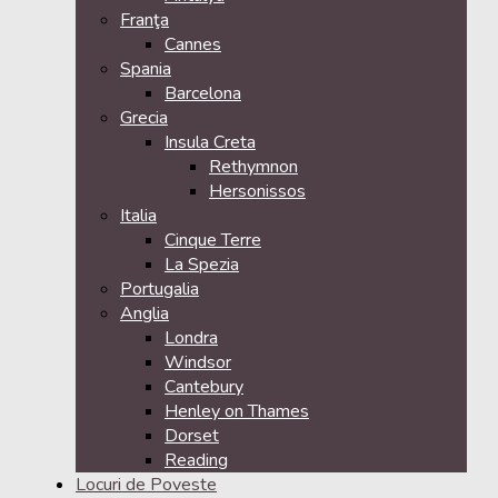
Franţa
Cannes
Spania
Barcelona
Grecia
Insula Creta
Rethymnon
Hersonissos
Italia
Cinque Terre
La Spezia
Portugalia
Anglia
Londra
Windsor
Cantebury
Henley on Thames
Dorset
Reading
Locuri de Poveste