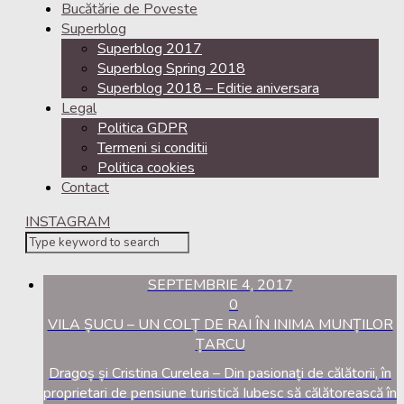
Bucătărie de Poveste
Superblog
Superblog 2017
Superblog Spring 2018
Superblog 2018 – Editie aniversara
Legal
Politica GDPR
Termeni si conditii
Politica cookies
Contact
INSTAGRAM
SEPTEMBRIE 4, 2017
0
VILA ȘUCU – UN COLȚ DE RAI ÎN INIMA MUNȚILOR
ȚARCU
Dragoș și Cristina Curelea – Din pasionați de călătorii, în
proprietari de pensiune turistică Iubesc să călătorească în