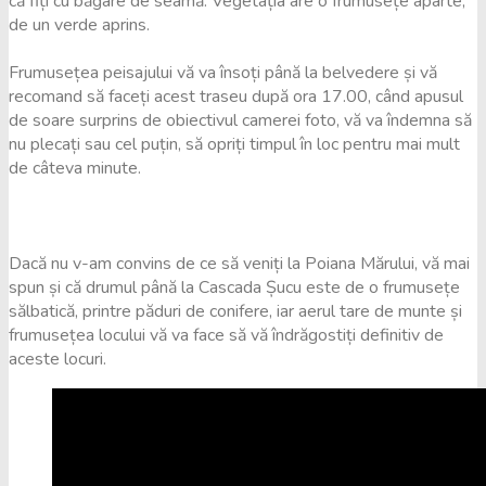
că fiți cu băgare de seamă. Vegetația are o frumusețe aparte,
de un verde aprins.
Frumusețea peisajului vă va însoți până la belvedere și vă
recomand să faceți acest traseu după ora 17.00, când apusul
de soare surprins de obiectivul camerei foto, vă va îndemna să
nu plecați sau cel puțin, să opriți timpul în loc pentru mai mult
de câteva minute.
Dacă nu v-am convins de ce să veniți la Poiana Mărului, vă mai
spun și că drumul până la Cascada Șucu este de o frumusețe
sălbatică, printre păduri de conifere, iar aerul tare de munte și
frumusețea locului vă va face să vă îndrăgostiți definitiv de
aceste locuri.