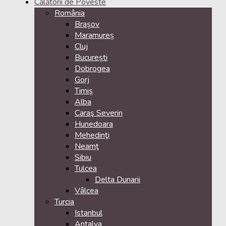
Călătorii de Poveste
România
Brașov
Maramureș
Cluj
București
Dobrogea
Gorj
Timiș
Alba
Caraş Severin
Hunedoara
Mehedinţi
Neamţ
Sibiu
Tulcea
Delta Dunarii
Vâlcea
Turcia
Istanbul
Antalya