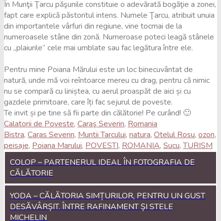
În Munţii Ţarcu păşunile constituie o adevărată bogăţie a zonei,
fapt care explică păstoritul intens. Numele Ţarcu, atribuit unuia
din importantele vârfuri din regiune, vine tocmai de la
numeroasele stâne din zonă. Numeroase poteci leagă stânele
cu „plaiurile” cele mai umblate sau fac legătura între ele.
Pentru mine Poiana Mărului este un loc binecuvântat de
natură, unde mă voi reîntoarce mereu cu drag, pentru că nimic
nu se compară cu liniștea, cu aerul proaspăt de aici și cu
gazdele primitoare, care îți fac sejurul de poveste.
Te invit și pe tine să fii parte din călătorie! Pe curând! 🙂
Calatorii de Poveste
,
Caraş Severin
,
Romania
Bistra
,
Caras Severin
,
Muntii Tarcului
,
natura
,
Otelul Rosu
,
ozon
,
peisaje
,
Poiana Marului
,
POVESTI
,
ROMANIA
,
Sucu
,
TURISM
COLOP – PARTENERUL IDEAL ÎN FOTOGRAFIA DE
CĂLĂTORIE
YODA – CĂLĂTORIA SIMȚURILOR, PENTRU UN GUST
DESĂVÂRȘIT. ÎNTRE RAFINAMENT ȘI STELE
MICHELIN