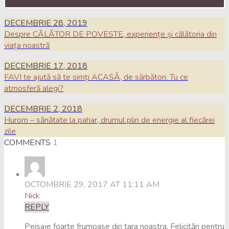
DECEMBRIE 28, 2019
Despre CĂLĂTOR DE POVESTE, experiențe și călătoria din
viața noastră
DECEMBRIE 17, 2018
FAVI te ajută să te simți ACASĂ, de sărbători. Tu ce
atmosferă alegi?
DECEMBRIE 2, 2018
Hurom – sănătate la pahar, drumul plin de energie al fiecărei
zile
COMMENTS
1
OCTOMBRIE 29, 2017 AT 11:11 AM
Nick
REPLY
Peisaje foarte frumoase din tara noastra. Felicitări pentru