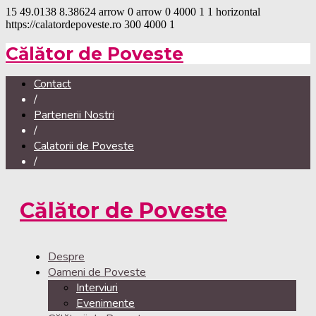
15
49.0138
8.38624
arrow
0
arrow
0
4000
1
1
horizontal
https://calatordepoveste.ro
300
4000
1
Călător de Poveste
Contact
/
Partenerii Nostri
/
Calatorii de Poveste
/
Călător de Poveste
Despre
Oameni de Poveste
Interviuri
Evenimente