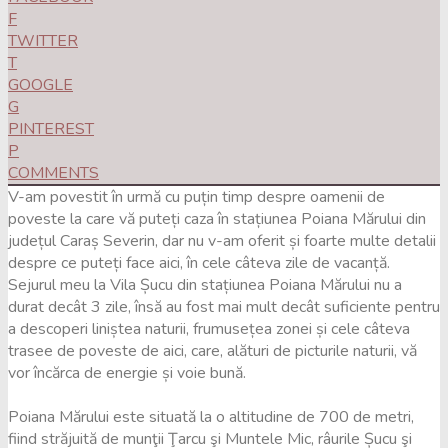
F
TWITTER
T
GOOGLE
G
PINTEREST
P
COMMENTS
V-am povestit în urmă cu puțin timp despre oamenii de
poveste la care vă puteți caza în stațiunea Poiana Mărului din
județul Caraș Severin, dar nu v-am oferit și foarte multe detalii
despre ce puteți face aici, în cele câteva zile de vacanță.
Sejurul meu la Vila Șucu din stațiunea Poiana Mărului nu a
durat decât 3 zile, însă au fost mai mult decât suficiente pentru
a descoperi liniștea naturii, frumusețea zonei și cele câteva
trasee de poveste de aici, care, alături de picturile naturii, vă
vor încărca de energie și voie bună.
Poiana Mărului este situată la o altitudine de 700 de metri,
fiind străjuită de munţii Ţarcu şi Muntele Mic, râurile Șucu şi