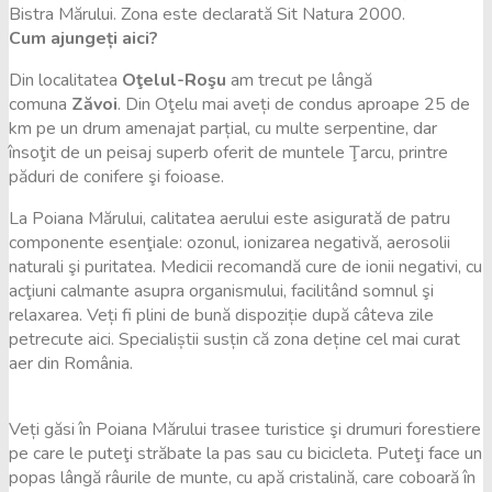
Bistra Mărului. Zona este declarată Sit Natura 2000.
Cum ajungeți aici?
Din localitatea
Oţelul-Roşu
am trecut pe lângă
comuna
Zăvoi
. Din Oţelu mai aveți de condus aproape 25 de
km pe un drum amenajat parțial, cu multe serpentine, dar
însoţit de un peisaj superb oferit de muntele Ţarcu, printre
păduri de conifere şi foioase.
La Poiana Mărului, calitatea aerului este asigurată de patru
componente esenţiale: ozonul, ionizarea negativă, aerosolii
naturali şi puritatea. Medicii recomandă cure de ionii negativi, cu
acţiuni calmante asupra organismului, facilitând somnul şi
relaxarea. Veți fi plini de bună dispoziție după câteva zile
petrecute aici.
Specialiștii susțin că zona deține cel mai curat
aer din România.
Veți găsi în Poiana Mărului trasee turistice şi drumuri forestiere
pe care le puteţi străbate la pas sau cu bicicleta. Puteţi face un
popas lângă râurile de munte, cu apă cristalină, care coboară în