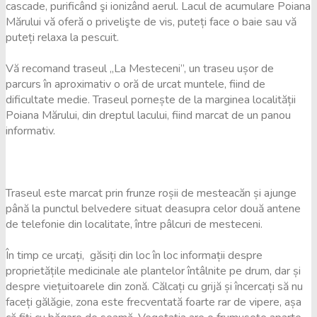
cascade, purificând şi ionizând aerul. Lacul de acumulare Poiana
Mărului vă oferă o privelişte de vis, puteți face o baie sau vă
puteți relaxa la pescuit.
Vă recomand traseul „La Mesteceni”, un traseu ușor de
parcurs în aproximativ o oră de urcat muntele, fiind de
dificultate medie. Traseul pornește de la marginea localității
Poiana Mărului, din dreptul lacului, fiind marcat de un panou
informativ.
Traseul este marcat prin frunze roșii de mesteacăn și ajunge
până la punctul belvedere situat deasupra celor două antene
de telefonie din localitate, între pâlcuri de mesteceni.
În timp ce urcați, găsiți din loc în loc informații despre
proprietățile medicinale ale plantelor întâlnite pe drum, dar și
despre viețuitoarele din zonă. Călcați cu grijă și încercați să nu
faceți gălăgie, zona este frecventată foarte rar de vipere, așa