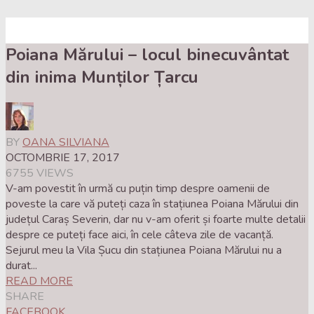
IUNIE 26, 2017
2
ALGARVE – ȚINUTURI DE POVESTE, LA MALUL
Poiana Mărului – locul binecuvântat
ATLANTICULUI
din inima Munților Țarcu
Dacă vă doriți să vă petreceți vacanța pe cele mai întinse
plaje din Europa cu nisip incredibil de fin și vreți să
rămâneți și cu fotografii de neuitat, atunci Algarve este
destinația de vacanță perfectă, pentru relaxare. Veți
BY
OANA SILVIANA
întâlni în Algarve stânci impresionante, plaje aurii, golfuri
OCTOMBRIE 17, 2017
dantelate și insule de nisip. Pe lângă soare, surf...
6755 VIEWS
Algarve, Calatorii de Poveste, Portugal
V-am povestit în urmă cu puțin timp despre oamenii de
poveste la care vă puteți caza în stațiunea Poiana Mărului din
județul Caraș Severin, dar nu v-am oferit și foarte multe detalii
despre ce puteți face aici, în cele câteva zile de vacanță.
Sejurul meu la Vila Șucu din stațiunea Poiana Mărului nu a
durat...
READ MORE
SHARE
FACEBOOK