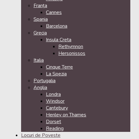
Franţa
Cannes
Spania
Barcelona
Grecia
Insula Creta
Rethymnon
Hersonissos
Italia
Cinque Terre
La Spezia
Portugalia
Anglia
Londra
Windsor
Cantebury
Henley on Thames
Dorset
Reading
Locuri de Poveste