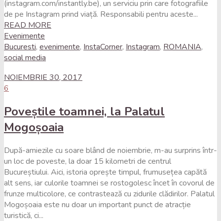
(instagram.com/instantly.be), un serviciu prin care fotografiile
de pe Instagram prind viață. Responsabili pentru aceste...
READ MORE
Evenimente
Bucuresti
,
evenimente
,
InstaCorner
,
Instagram
,
ROMANIA
,
social media
NOIEMBRIE 30, 2017
6
Poveștile toamnei, la Palatul
Mogoșoaia
După-amiezile cu soare blând de noiembrie, m-au surprins într-
un loc de poveste, la doar 15 kilometri de centrul
Bucureștiului. Aici, istoria oprește timpul, frumusețea capătă
alt sens, iar culorile toamnei se rostogolesc încet în covorul de
frunze multicolore, ce contrastează cu zidurile clădirilor. Palatul
Mogoșoaia este nu doar un important punct de atracție
turistică, ci...