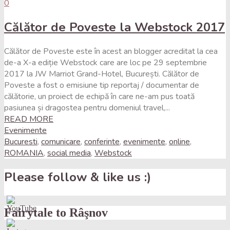
0
Călător de Poveste la Webstock 2017
Călător de Poveste este în acest an blogger acreditat la cea
de-a X-a ediție Webstock care are loc pe 29 septembrie
2017 la JW Marriot Grand-Hotel, București. Călător de
Poveste a fost o emisiune tip reportaj / documentar de
călătorie, un proiect de echipă în care ne-am pus toată
pasiunea și dragostea pentru domeniul travel,...
READ MORE
Evenimente
Bucuresti
,
comunicare
,
conferinte
,
evenimente
,
online
,
ROMANIA
,
social media
,
Webstock
Please follow & like us :)
Fairytale to Râşnov