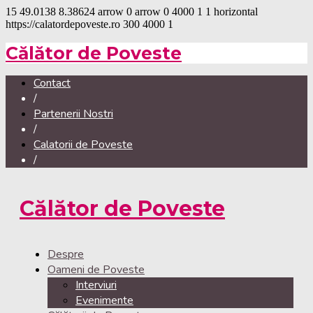
15
49.0138
8.38624
arrow
0
arrow
0
4000
1
1
horizontal
https://calatordepoveste.ro
300
4000
1
Călător de Poveste
Contact
/
Partenerii Nostri
/
Calatorii de Poveste
/
Călător de Poveste
Despre
Oameni de Poveste
Interviuri
Evenimente