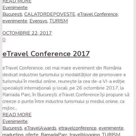
READ MORE
Evenimente
Bucuresti
,
CALATORDEPOVESTE
,
eTravel Conference
,
evenimente
,
Evensys
,
TURISM
OCTOMBRIE 22, 2017
0
eTravel Conference 2017
eTravel Conference, cel mai mare eveniment din România
dedicat industriei turismului și modalităților de promovare a
turismului în mediul online, reunește la cea de-a VI-a ediție
specialiști internaționali și locali, pe 26 octombrie 2017, la
Ramada Parc, în București. eTravel Conference își propune să
creeze o punte între industria turismului și mediul online, ca
mijloc...
READ MORE
Evenimente
Bucuresti
,
eTravelAwards
,
etravelconference
,
evenimente
,
marketing
,
oferte
,
RamadaParc
,
travelblogging
,
TURISM