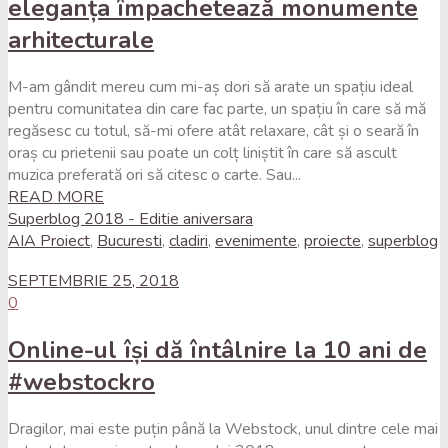
eleganța împachetează monumente
arhitecturale
M-am gândit mereu cum mi-aș dori să arate un spațiu ideal
pentru comunitatea din care fac parte, un spațiu în care să mă
regăsesc cu totul, să-mi ofere atât relaxare, cât și o seară în
oraș cu prietenii sau poate un colț liniștit în care să ascult
muzica preferată ori să citesc o carte. Sau...
READ MORE
Superblog 2018 - Editie aniversara
AIA Proiect
,
Bucuresti
,
cladiri
,
evenimente
,
proiecte
,
superblog
SEPTEMBRIE 25, 2018
0
Online-ul își dă întâlnire la 10 ani de
#webstockro
Dragilor, mai este puțin până la Webstock, unul dintre cele mai