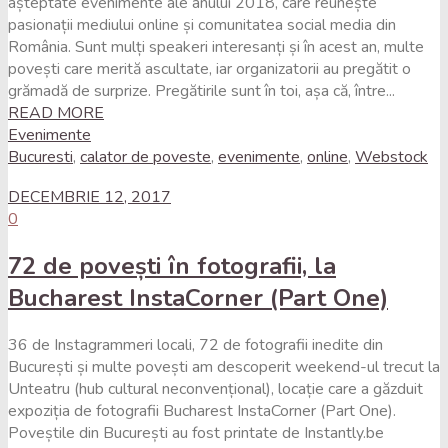
așteptate evenimente ale anului 2018, care reunește
pasionații mediului online și comunitatea social media din
România. Sunt mulți speakeri interesanți și în acest an, multe
povești care merită ascultate, iar organizatorii au pregătit o
grămadă de surprize. Pregătirile sunt în toi, așa că, între...
READ MORE
Evenimente
Bucuresti
,
calator de poveste
,
evenimente
,
online
,
Webstock
DECEMBRIE 12, 2017
0
72 de povești în fotografii, la
Bucharest InstaCorner (Part One)
36 de Instagrammeri locali, 72 de fotografii inedite din
București și multe povești am descoperit weekend-ul trecut la
Unteatru (hub cultural neconvențional), locație care a găzduit
expoziția de fotografii Bucharest InstaCorner (Part One).
Poveștile din București au fost printate de Instantly.be