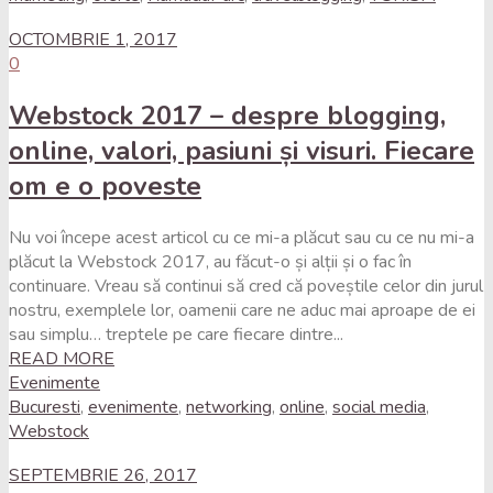
OCTOMBRIE 1, 2017
0
Webstock 2017 – despre blogging,
online, valori, pasiuni și visuri. Fiecare
om e o poveste
Nu voi începe acest articol cu ce mi-a plăcut sau cu ce nu mi-a
plăcut la Webstock 2017, au făcut-o și alții și o fac în
continuare. Vreau să continui să cred că poveștile celor din jurul
nostru, exemplele lor, oamenii care ne aduc mai aproape de ei
sau simplu… treptele pe care fiecare dintre...
READ MORE
Evenimente
Bucuresti
,
evenimente
,
networking
,
online
,
social media
,
Webstock
SEPTEMBRIE 26, 2017