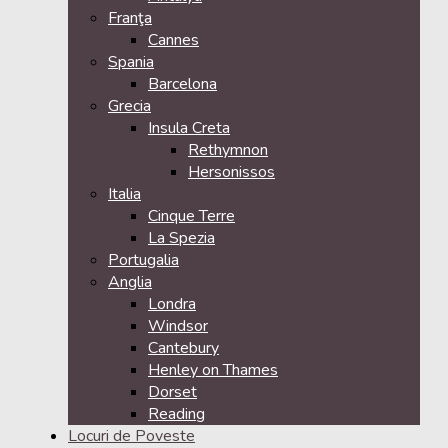
Franţa
Cannes
Spania
Barcelona
Grecia
Insula Creta
Rethymnon
Hersonissos
Italia
Cinque Terre
La Spezia
Portugalia
Anglia
Londra
Windsor
Cantebury
Henley on Thames
Dorset
Reading
Locuri de Poveste