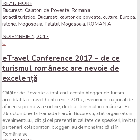
READ MORE
Bucuresti
,
Calatorii de Poveste
,
Romania
atractii turistice
,
Bucuresti
,
calator de poveste
,
cultura
,
Europa
,
istorie
,
Mogosoaia
,
Palatul Mogosoaia
,
ROMANIA
NOIEMBRIE 4, 2017
0
eTravel Conference 2017 – de ce
turismul românesc are nevoie de
excelență
Călător de Poveste a fost anul acesta blogger de turism
acreditat la eTravel Conference 2017, eveniment național de
afaceri și promovare online, dedicat turismului românesc. Pe
26 octombrie, la Ramada Parc în București, atât organizatorii
evenimentului, cât și cei prezenți în calitate de speakeri, invitați,
parteneri, colaboratori, bloggeri, au demonstrat că și în
România se...