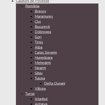
Călătorii de Poveste
România
Brașov
Maramureș
Cluj
București
Dobrogea
Gorj
Timiș
Alba
Caraş Severin
Hunedoara
Mehedinţi
Neamţ
Sibiu
Tulcea
Delta Dunarii
Vâlcea
Turcia
Istanbul
Antalya