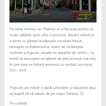
Pe mine Henley-on-Thames m-a fascinat pentru că
toate clădirile spun câte o poveste, fiecare vitrină m-
a trimis cu gândul la păpușile secolului trecut,
peisajele te îndeamnă la visare, iar străduțele
cochete și înguste, situate nu departe de centru… te
invită să descoperi un labirint de alte povești mai mici,
în care noul se îmbină armonios cu vechiul secolelor
XVI – XVII.
Poposiți aici măcar o dată! Lebedele și rățuștele abia
așteaptă să vă salute de pe malul Tamisei. 🙂
Pe curând!