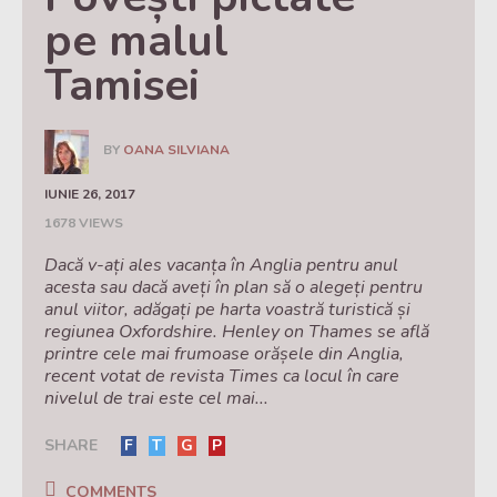
pe malul 
Tamisei
BY
OANA SILVIANA
IUNIE 26, 2017
1678 VIEWS
Dacă v-ați ales vacanța în Anglia pentru anul
acesta sau dacă aveți în plan să o alegeți pentru
anul viitor, adăgați pe harta voastră turistică și
regiunea Oxfordshire. Henley on Thames se află
printre cele mai frumoase orășele din Anglia,
recent votat de revista Times ca locul în care
nivelul de trai este cel mai...
SHARE
F
T
G
P
COMMENTS