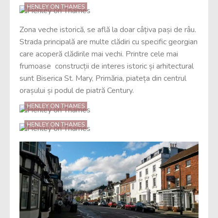
HENLEY ON THAMES
Zona veche istorică, se află la doar câțiva pași de râu.
Strada principală are multe clădiri cu specific georgian
care acoperă clădirile mai vechi. Printre cele mai
frumoase construcții de interes istoric și arhitectural
sunt Biserica St. Mary, Primăria, piateța din centrul
orașului și podul de piatră Century.
HENLEY ON THAMES
HENLEY ON THAMES