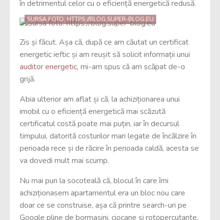
în detrimentul celor cu o eficiență energetică redusă.
SURSA FOTO: HTTPS://BLOG.SUPER-BLOG.EU
Zis și făcut. Așa că, după ce am căutat un certificat
energetic ieftic și am reușit să solicit informații unui
auditor energetic
, mi-am spus că am scăpat de-o
grijă.
Abia ulterior am aflat și că, la achiziționarea unui
imobil cu o eficiență energetică mai scăzută
certificatul costă poate mai puțin, iar în decursul
timpului, datorită costurilor mari legate de încălzire în
perioada rece și de răcire în perioada caldă, acesta se
va dovedi mult mai scump.
Nu mai pun la socoteală că, blocul în care îmi
achiziționasem apartamentul era un bloc nou care
doar ce se construise, așa că printre search-uri pe
Google pline de bormașini, ciocane și rotopercutante,