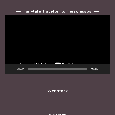
Fairytale Traveller to Hersonissos
Player
video
00:00
05:40
Webstock
Vizitatori