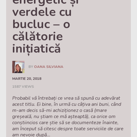
verdele cu 
bucluc – o 
călătorie 
inițiatică
BY
OANA SILVIANA
MARTIE 20, 2018
1587 VIEWS
Probabil vă întrebați ce vrea să spună cu adevărat
acest titlu. Ei bine, în urmă cu câțiva ani buni, când
m-am decis să-mi achiziționez o casă (mare
greșeală, nu știam ce mă așteaptă), ca orice om
conștiincios care știe să se documenteze înainte,
am început să citesc despre toate serviciile de care
am nevoie după...