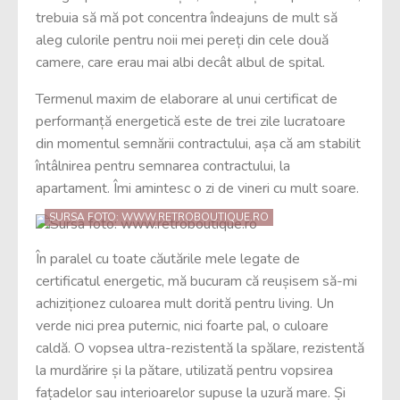
trebuia să mă pot concentra îndeajuns de mult să
aleg culorile pentru noii mei pereți din cele două
camere, care erau mai albi decât albul de spital.
Termenul maxim de elaborare al unui certificat de
performanță energetică este de trei zile lucratoare
din momentul semnării contractului, așa că am stabilit
întâlnirea pentru semnarea contractului, la
apartament. Îmi amintesc o zi de vineri cu mult soare.
SURSA FOTO: WWW.RETROBOUTIQUE.RO
În paralel cu toate căutările mele legate de
certificatul energetic, mă bucuram că reușisem să-mi
achiziționez culoarea mult dorită pentru living. Un
verde nici prea puternic, nici foarte pal, o culoare
caldă. O vopsea ultra-rezistentă la spălare, rezistentă
la murdărire și la pătare, utilizată pentru vopsirea
fațadelor sau interioarelor supuse la uzură mare. Și