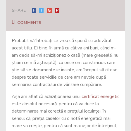
SHARE
F
T
G
P
COMMENTS
Probabil vă întrebați ce vrea să spună cu adevărat
acest titlu. Ei bine, în urmă cu câțiva ani buni, când m-
am decis să-mi achiziționez o casă (mare greșeală, nu
știam ce mă așteaptă), ca orice om conștiincios care
știe să se documenteze înainte, am început să citesc
despre toate serviciile de care am nevoie după
semnarea contractului de vânzare cumpărare.
Așa am aflat că achiziționarea unui
certificat energetic
este absolut necesară, pentru că va duce la
determinarea mai corectă a prețului locuinței, în
sensul că, prețul caselor cu o notă energetică mai
mare va crește, pentru că sunt mai ușor de întreținut,