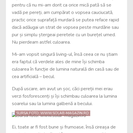
pentru că nu mi-am dorit ca orice mică pată să se
vadă pe pereți, am cumpărat o vopsea cauciucată,
practic orice suprafață murdară se putea reface rapid
dacă adăugai un strat de vopsea peste murdărie sau
pur și simplu ștergeai peretele cu un burețel umed.
Nu pierdeam astfel culoarea.
Mi-am vopsit singură living-ul, însă ceea ce nu știam
era faptul că verdele ales de mine își schimba
culoarea în funcție de lumina naturală din casă sau de
cea artificială – becul.
După uscare, am avut un șoc, căci pereții mei erau
verzi fosforescenți și își schimbau culoarea la lumina
soarelui sau la lumina galbenă a becului.
SURSA FOTO: WWW.SOLAR-MAGAZIN.RO
Ei, toate ar fi fost bune și frumoase, însă cireașa de