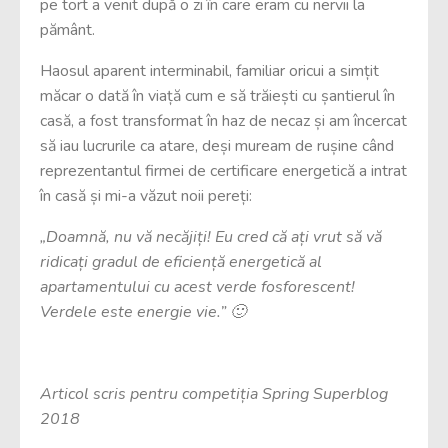
pe tort a venit după o zi în care eram cu nervii la
pământ.
Haosul aparent interminabil, familiar oricui a simțit
măcar o dată în viață cum e să trăiești cu șantierul în
casă, a fost transformat în haz de necaz și am încercat
să iau lucrurile ca atare, deși muream de rușine când
reprezentantul firmei de certificare energetică a intrat
în casă și mi-a văzut noii pereți:
„Doamnă, nu vă necăjiți! Eu cred că ați vrut să vă
ridicați gradul de eficiență energetică al
apartamentului cu acest verde fosforescent!
Verdele este energie vie.” 🙂
Articol scris pentru competiția Spring Superblog
2018