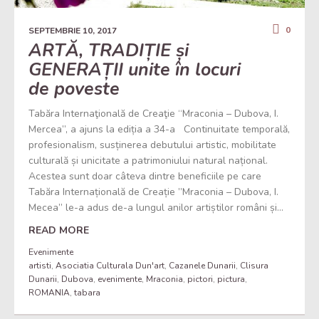
0
SEPTEMBRIE 10, 2017
ARTĂ, TRADIȚIE și
GENERAȚII unite în locuri
de poveste
Tabăra Internaţională de Creaţie “Mraconia – Dubova, I.
Mercea”, a ajuns la ediția a 34-a Continuitate temporală,
profesionalism, susținerea debutului artistic, mobilitate
culturală și unicitate a patrimoniului natural național.
Acestea sunt doar câteva dintre beneficiile pe care
Tabăra Internațională de Creație ”Mraconia – Dubova, I.
Mecea” le-a adus de-a lungul anilor artiștilor români și...
READ MORE
Evenimente
artisti
,
Asociatia Culturala Dun'art
,
Cazanele Dunarii
,
Clisura
Dunarii
,
Dubova
,
evenimente
,
Mraconia
,
pictori
,
pictura
,
ROMANIA
,
tabara