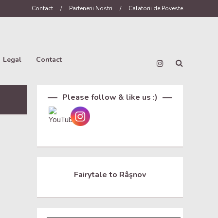
Contact
/
Partenerii Nostri
/
Calatorii de Poveste
Legal
Contact
Set Youtube Channel ID
Please follow & like us :)
Fairytale to Râşnov