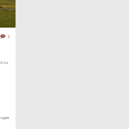
2
că nu
rogea
,