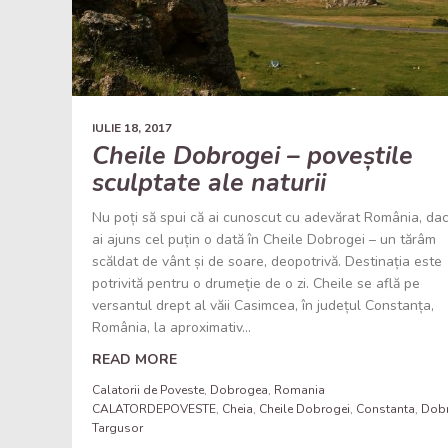
IULIE 18, 2017
Cheile Dobrogei – poveștile
sculptate ale naturii
Nu poți să spui că ai cunoscut cu adevărat România, da
ai ajuns cel puțin o dată în Cheile Dobrogei – un tărâm
scăldat de vânt și de soare, deopotrivă. Destinația este
potrivită pentru o drumeție de o zi. Cheile se află pe
versantul drept al văii Casimcea, în județul Constanța,
România, la aproximativ...
READ MORE
Calatorii de Poveste
,
Dobrogea
,
Romania
CALATORDEPOVESTE
,
Cheia
,
Cheile Dobrogei
,
Constanta
,
Dob
Targusor