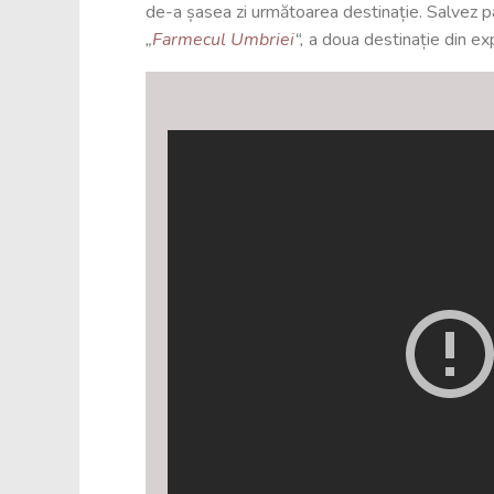
de-a șasea zi următoarea destinație. Salvez pa
„
Farmecul Umbriei
“,
a doua destinație din exp