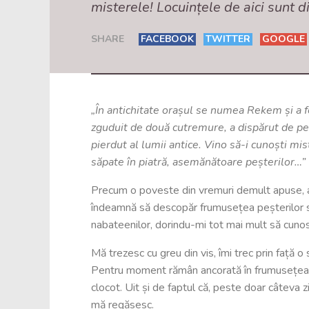
misterele! Locuințele de aici sunt di
SHARE
FACEBOOK
TWITTER
GOOGLE
„În antichitate orașul se numea Rekem și a 
zguduit de două cutremure, a dispărut de pe h
pierdut al lumii antice. Vino să-i cunoști mis
săpate în piatră, asemănătoare peșterilor…”
Precum o poveste din vremuri demult apuse, au
îndeamnă să descopăr frumusețea peșterilor să
nabateenilor, dorindu-mi tot mai mult să cunosc
Mă trezesc cu greu din vis, îmi trec prin față o
Pentru moment rămân ancorată în frumusețea une
clocot. Uit și de faptul că, peste doar câteva
mă regăsesc.