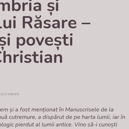
bria și 
ui Răsare – 
i povești 
hristian 
2373 VIEWS
em și a fost menționat în Manuscrisele de la
ă cutremure, a dispărut de pe harta lumii, iar în
logic pierdut al lumii antice. Vino să-i cunoști