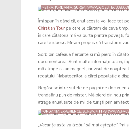
PETRA, IORDANIA; SURSA: WWW.GOELITECLUB.CO
Îmi spun în gând că, anul acesta voi face tot 
Chirstian Tour
pe care le căutam de ceva timp. S
în care călătoria mă va purta printre povești, f
care le iubesc. Mi-am propus să transform vaca
Sorb din cafeaua fierbinte și mă pierd în călător
documentarea. Sunt multe informații, locuri, fa
mă atrage ca un magnet, iar visul de noaptea t
regatului Nabateenilor, a cărei populaţie a dis
Regăsesc între sutele de pagini de documentare
trandafiriu plin de mister. Mă pierd din nou pri
atrage anual sute de mii de turişti prin arhitec
IORDANIA EXPERIENCE; SURSA: HTTPS://WWW.FA
„Vacanța asta va trebui să mai aștepte”
, îmi 