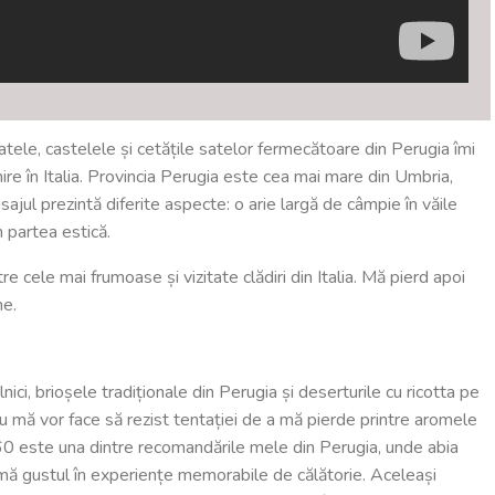
atele, castelele și cetățile satelor fermecătoare din Perugia îmi
ire în Italia. Provincia Perugia este cea mai mare din Umbria,
ajul prezintă diferite aspecte: o arie largă de câmpie în văile
n partea estică.
re cele mai frumoase și vizitate clădiri din Italia. Mă pierd apoi
me.
ici, brioșele tradiționale din Perugia și deserturile cu ricotta pe
nu mă vor face să rezist tentației de a mă pierde printre aromele
860 este una dintre recomandările mele din Perugia, unde abia
mă gustul în experiențe memorabile de călătorie. Aceleași