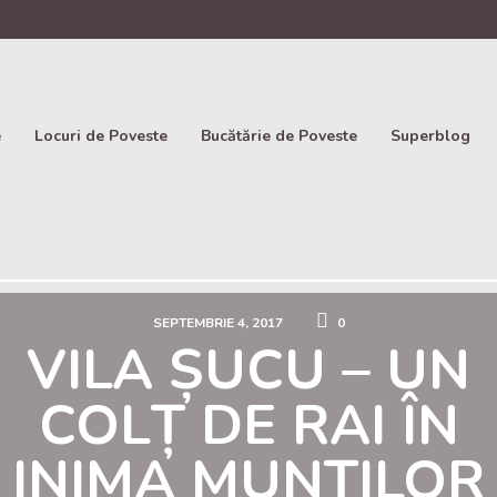
e
Locuri de Poveste
Bucătărie de Poveste
Superblog
SEPTEMBRIE 4, 2017
0
VILA ȘUCU – UN
COLȚ DE RAI ÎN
INIMA MUNȚILOR