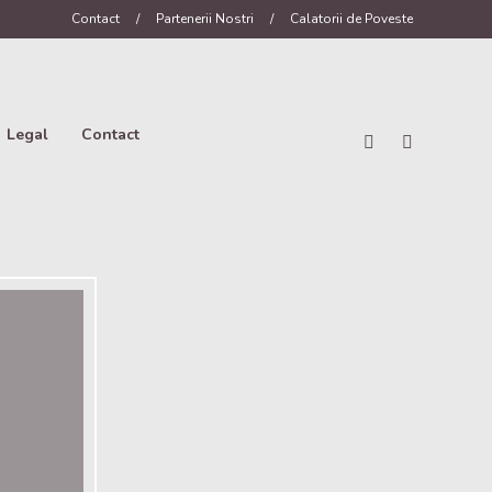
Contact
/
Partenerii Nostri
/
Calatorii de Poveste
Legal
Contact