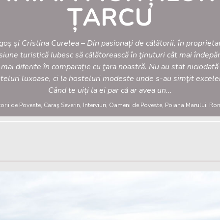
ȚARCU
oș și Cristina Curelea – Din pasionați de călătorii, în proprieta
iune turistică Iubesc să călătorească în ţinuturi cât mai îndepă
 mai diferite în comparație cu ţara noastră. Nu au stat niciodată
teluri luxoase, ci la hosteluri modeste unde s-au simţit excele
Când te uiți la ei par că ar avea un...
orii de Poveste, Caraş Severin, Interviuri, Oameni de Poveste, Poiana Marului, R