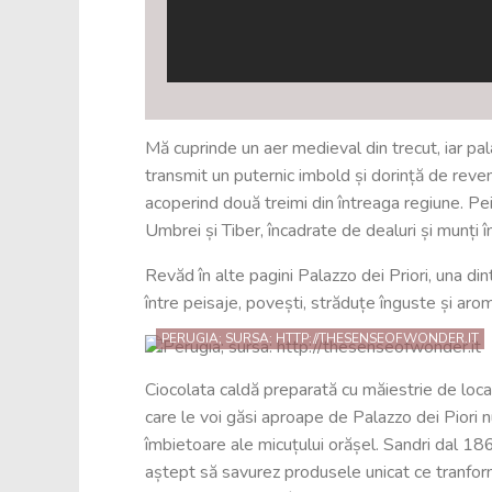
Mă cuprinde un aer medieval din trecut, iar pal
transmit un puternic imbold și dorință de reven
acoperind două treimi din întreaga regiune. Peis
Umbrei și Tiber, încadrate de dealuri și munți î
Revăd în alte pagini Palazzo dei Priori, una dint
între peisaje, povești, străduțe înguste și aro
PERUGIA; SURSA: HTTP://THESENSEOFWONDER.IT
Ciocolata caldă preparată cu măiestrie de localn
care le voi găsi aproape de Palazzo dei Piori 
îmbietoare ale micuțului orășel. Sandri dal 1
aștept să savurez produsele unicat ce tranfor