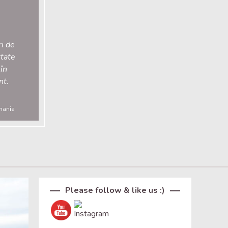
ri de
rtate
 în
nt.
omania
Set Youtube Channel ID
Please follow & like us :)