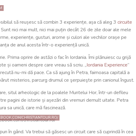
M
posibilul să reușesc să combin 3 experiențe, așa că aleg 3
circuite
unt nici mai mult, nici mai puțin decât 26 de zile doar ale mele
orme, experiențe, gusturi, arome și culori ale vechilor orașe pe
nța de anul acesta într-o experiență unică.
ie. Prima oprire de astăzi o fac în Iordania. Îmi plănuiesc cu grijă
pte și oameni despre care vreau să scriu. „
Iordania Experience
”
recută nu-mi dă pace. Ca să ajung în Petra,
faimoasa capitală a
părut misterios, parcurg drumul ce şerpuieşte prin canionul îngust.
, situl arheologic de la poalele Muntelui Hor, într-un defileu
ntre pagini de istorie și așezări din vremuri demult uitate. Petra
tura sa unică, care mă fascinează.
CEBOOK.COM/CHRISTIANTOUR.RO/
spun în gând. Va trebui să găsesc un circuit care să cuprindă în cea