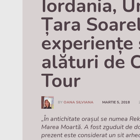
Iordania, Um
Țara Soarel
experiențe ș
alături de C
Tour
BY
OANA SILVIANA
MARTIE 5, 2018
„În antichitate orașul se numea Rek
Marea Moartă. A fost zguduit de dou
prezent este considerat un sit arheo