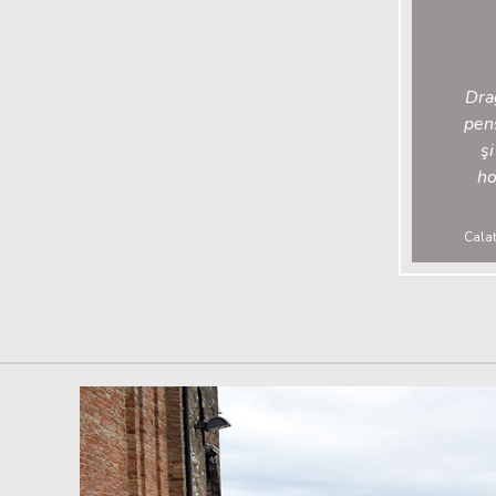
Drag
pens
şi
ho
Calat