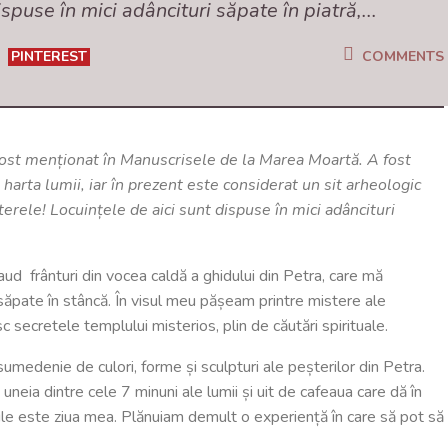
spuse în mici adâncituri săpate în piatră,...
PINTEREST
COMMENTS
fost menționat în Manuscrisele de la Marea Moartă. A fost
arta lumii, iar în prezent este considerat un sit arheologic
terele! Locuințele de aici sunt dispuse în mici adâncituri
d frânturi din vocea caldă a ghidului din Petra, care mă
pate în stâncă. În visul meu pășeam printre mistere ale
 secretele templului misterios, plin de căutări spirituale.
 sumedenie de culori, forme și sculpturi ale peșterilor din Petra.
ia dintre cele 7 minuni ale lumii și uit de cafeaua care dă în
 zile este ziua mea. Plănuiam demult o experiență în care să pot să