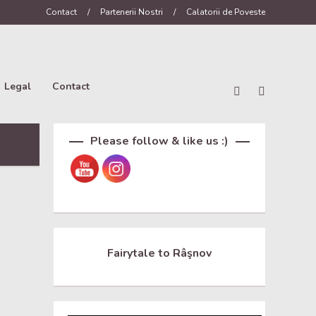
Contact
/
Partenerii Nostri
/
Calatorii de Poveste
Legal
Contact
Set Youtube Channel ID
Please follow & like us :)
Fairytale to Râşnov