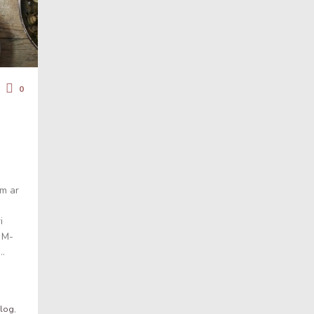
0
um ar
i
. M-
..
log
,