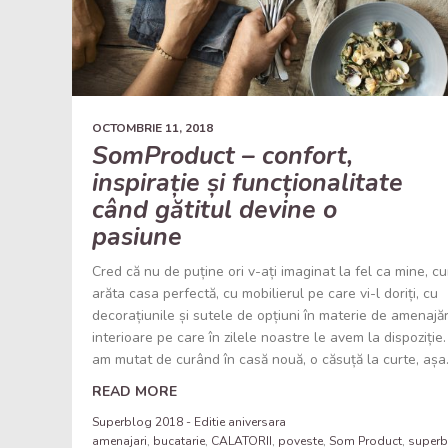
OCTOMBRIE 11, 2018
SomProduct – confort,
inspirație și funcționalitate
când gătitul devine o
pasiune
Cred că nu de puține ori v-ați imaginat la fel ca mine, c
arăta casa perfectă, cu mobilierul pe care vi-l doriți, cu
decorațiunile și sutele de opțiuni în materie de amenajăr
interioare pe care în zilele noastre le avem la dispoziție
am mutat de curând în casă nouă, o căsuță la curte, așa.
READ MORE
Superblog 2018 - Editie aniversara
amenajari
,
bucatarie
,
CALATORII
,
poveste
,
Som Product
,
superb