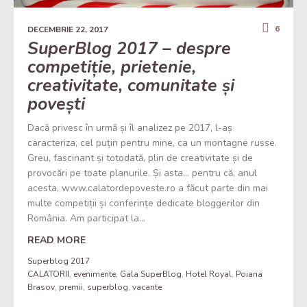
6
DECEMBRIE 22, 2017
SuperBlog 2017 – despre
competiție, prietenie,
creativitate, comunitate și
povești
Dacă privesc în urmă și îl analizez pe 2017, l-aș
caracteriza, cel puțin pentru mine, ca un montagne russe.
Greu, fascinant și totodată, plin de creativitate și de
provocări pe toate planurile. Și asta… pentru că, anul
acesta, www.calatordepoveste.ro a făcut parte din mai
multe competiții și conferințe dedicate bloggerilor din
România. Am participat la...
READ MORE
Superblog 2017
CALATORII
,
evenimente
,
Gala SuperBlog
,
Hotel Royal
,
Poiana
Brasov
,
premii
,
superblog
,
vacante