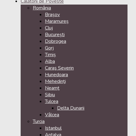
Călătorii de Poveste
România
Brașov
Maramureș
Cluj
București
Dobrogea
Gorj
Timiș
Alba
Caraş Severin
Hunedoara
Mehedinţi
Neamţ
Sibiu
Tulcea
Delta Dunarii
Vâlcea
Turcia
Istanbul
Antalya