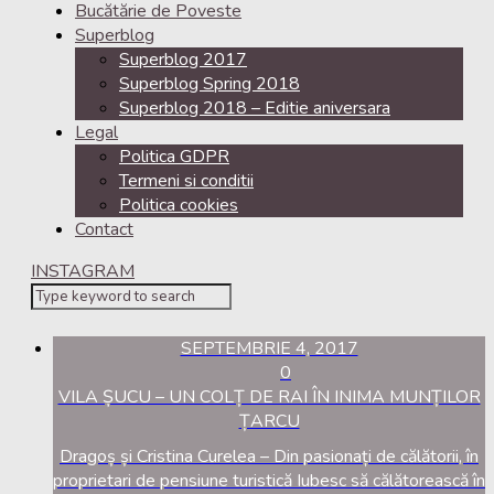
Bucătărie de Poveste
Superblog
Superblog 2017
Superblog Spring 2018
Superblog 2018 – Editie aniversara
Legal
Politica GDPR
Termeni si conditii
Politica cookies
Contact
INSTAGRAM
SEPTEMBRIE 4, 2017
0
VILA ȘUCU – UN COLȚ DE RAI ÎN INIMA MUNȚILOR
ȚARCU
Dragoș și Cristina Curelea – Din pasionați de călătorii, în
proprietari de pensiune turistică Iubesc să călătorească în