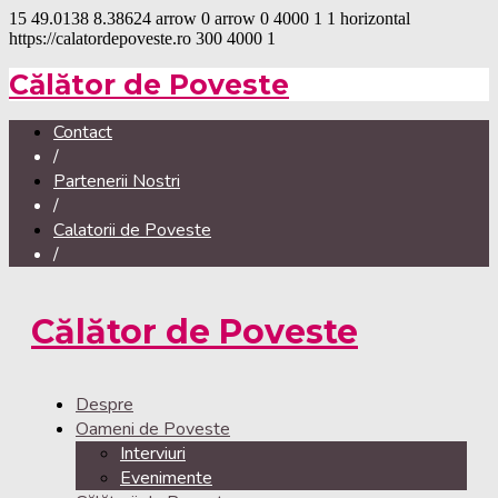
15
49.0138
8.38624
arrow
0
arrow
0
4000
1
1
horizontal
https://calatordepoveste.ro
300
4000
1
Călător de Poveste
Contact
/
Partenerii Nostri
/
Calatorii de Poveste
/
Călător de Poveste
Despre
Oameni de Poveste
Interviuri
Evenimente