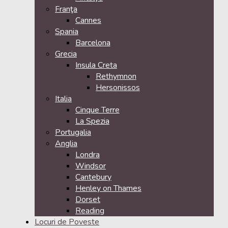
Franţa
Cannes
Spania
Barcelona
Grecia
Insula Creta
Rethymnon
Hersonissos
Italia
Cinque Terre
La Spezia
Portugalia
Anglia
Londra
Windsor
Cantebury
Henley on Thames
Dorset
Reading
Locuri de Poveste